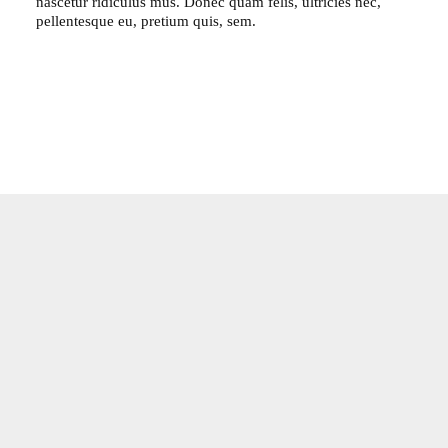
nascetur ridiculus mus. Donec quam felis, ultricies nec,
pellentesque eu, pretium quis, sem.
Pictures