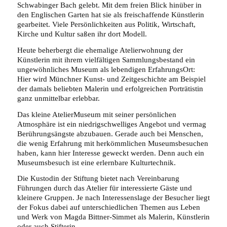
Schwabinger Bach gelebt. Mit dem freien Blick hinüber in
den Englischen Garten hat sie als freischaffende Künstlerin
gearbeitet. Viele Persönlichkeiten aus Politik, Wirtschaft,
Kirche und Kultur saßen ihr dort Modell.
Heute beherbergt die ehemalige Atelierwohnung der
Künstlerin mit ihrem vielfältigen Sammlungsbestand ein
ungewöhnliches Museum als lebendigen ErfahrungsOrt:
Hier wird Münchner Kunst- und Zeitgeschichte am Beispiel
der damals beliebten Malerin und erfolgreichen Porträtistin
ganz unmittelbar erlebbar.
Das kleine AtelierMuseum mit seiner persönlichen
Atmosphäre ist ein niedrigschwelliges Angebot und vermag
Berührungsängste abzubauen. Gerade auch bei Menschen,
die wenig Erfahrung mit herkömmlichen Museumsbesuchen
haben, kann hier Interesse geweckt werden. Denn auch ein
Museumsbesuch ist eine erlernbare Kulturtechnik.
Die Kustodin der Stiftung bietet nach Vereinbarung
Führungen durch das Atelier für interessierte Gäste und
kleinere Gruppen. Je nach Interessenslage der Besucher liegt
der Fokus dabei auf unterschiedlichen Themen aus Leben
und Werk von Magda Bittner-Simmet als Malerin, Künstlerin
oder auch Stifterin.