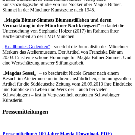
kunstsoziologische Studie von Iris Nocker über Magda Bittner-
Simmet in der Münchner Kunstszene nach 1945.
„
Magda Bittner-Simmets Blumenstillleben und deren
Vermarktung in der Münchner Nachkriegszeit“
so lautet die
Untersuchung von Stephanie Holzer (2017) im Rahmen ihrer
Bachelorarbeit an der LMU München.
„Knallbuntes Gedenken“
– so erlebt die Journalistin des Münchner
Merkurs das Ateliermuseum. Der Artikel von Franziska Bär am
20.03.15 ist eine schöne Hommage für Magda Bittner-Simmet. Und
eine Wertschätzung unserer Stiftungsarbeit.
„Magdas Sessel
„
– so beschreibt Nicole Graner nach einem
Besuch im Ateliermuseum in ihrem ausführlichen, stimmungsvollen
Artikel für die Süddeutsche Zeitung vom 26.09.2013 ihre Eindrücke
und Einblicke in Leben und Werk der – auch bei vielen
Schwabingern – fast in Vergessenheit geratenen Schwabinger
Künstlerin.
Pressemitteilungen
Pressemitteilung: 100 Jahre Magda (Download, PDF)