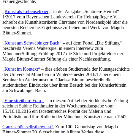
Frauengeschichte.
„Kunst als Lebenselixier
„- in der Ausgabe „Schönere Heimat“
1/2017 vom Bayerischen Landesverein für Heimatpflege e.V.
schreibt die Kunsthistorikerin Chrstiane von Nordenskjöld über die
neuesten Recherche-Ergebnisse zu Leben und Werk von Magda
Bittner-Simmet.
„Kunst am Schwabinger Bach“
– auf dem Portal „Die Stiftung“
beschreibt Verena Walterspiel in einem Interview zum
MünchnerStiftungsFrühling 2017 die Ziele und Projektfelder der
Magda Bittner-Simmet Stiftung als einer Nachlassstiftung.
„Kunst im Kontext“
– dies erleben Studierende der Kunstgeschichte
der Universität München im Wintersemester 2016/17 bei einem
Seminar im Ateliermuseum. Clarissa Bluhm beschreibt die
studentischen Eindrücke über ihren Besuch bei der Künstlerfürstin
am Schwabinger Bach.
„
Eine streitbare Frau
„
– in diesem Artikel der Süddeutsche Zeitung
zeichnet Sabine Reithmaier in der Wochenendausgabe vom
15./16.10.2016 ein facettenreiches Porträt der Malerin und
Porträtistin und ihre Rolle in der Münchner Kunstszene nach 1945.
Ganz schön selbstbewusst!
Zum 100. Geburtstag von Magda
Bittner-Simmet 2016 erscheint im Allitera Verlag diese