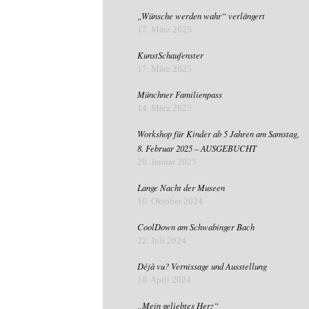
„Wünsche werden wahr“ verlängert
17. März 2025
KunstSchaufenster
17. März 2025
Münchner Familienpass
14. März 2025
Workshop für Kinder ab 5 Jahren am Samstag,
8. Februar 2025 – AUSGEBUCHT
20. Januar 2025
Lange Nacht der Museen
10. Oktober 2024
CoolDown am Schwabinger Bach
22. Juli 2024
Déjà vu? Vernissage und Ausstellung
10. April 2024
„Mein geliebtes Herz“