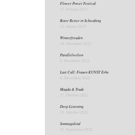
Flower Power Festival
17. Februar 2023
Roter Reiter in Schwabing
13. Januar 2023
Winterfreuden
19. Dezember 2022
Parallelwelten
6. Dezember 2022
Last Call: Frauen KUNST Erbe
6. November 2022
Magda & Trude
27. Oktober 2022
Deep Listening
15. Oktober 2022
Sonntagskind
21. September 2022