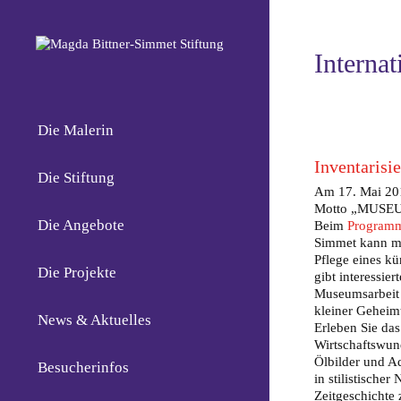
Interna
Die Malerin
Inventarisi
Die Stiftung
Am 17. Mai 201
Motto
„MUSEU
Die Angebote
Beim
Programm
Simmet kann ma
Pflege eines kü
Die Projekte
gibt interessie
Museumsarbeit 
kleiner Geheim
News & Aktuelles
Erleben Sie das
Wirtschaftswund
Ölbilder und Aq
Besucherinfos
in stilistisch
Zeitgeschichte