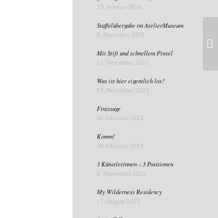
23. Februar 2024
Staffelübergabe im AtelierMuseum
8. Dezember 2023
Mit Stift und schnellem Pinsel
15. November 2023
Was ist hier eigentlich los?
13. November 2023
Finissage
31. Oktober 2023
Komm!
30. Oktober 2023
3 Künstlerinnen – 3 Positionen
8. September 2023
My Wilderness Residency
17. August 2023