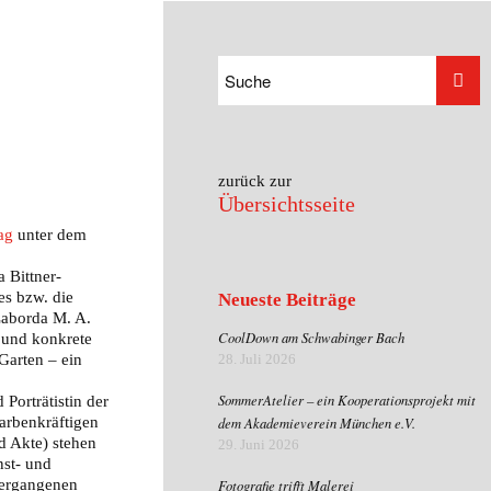
zurück zur
Übersichtsseite
ag
unter dem
 Bittner-
es bzw. die
Neueste Beiträge
 Laborda M. A.
CoolDown am Schwabinger Bach
- und konkrete
Garten – ein
28. Juli 2026
SommerAtelier – ein Kooperationsprojekt mit
Porträtistin der
farbenkräftigen
dem Akademieverein München e.V.
nd Akte) stehen
29. Juni 2026
nst- und
vergangenen
Fotografie trifft Malerei