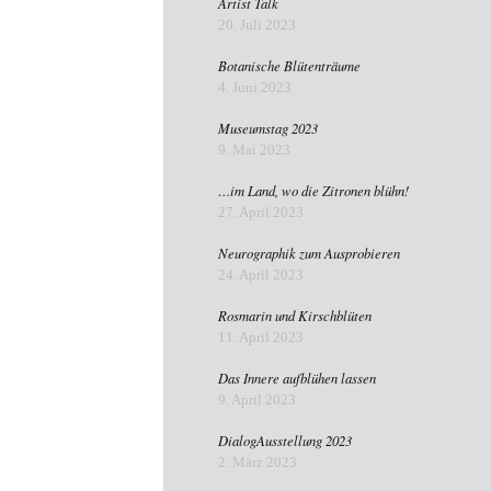
Artist Talk
20. Juli 2023
Botanische Blütenträume
4. Juni 2023
Museumstag 2023
9. Mai 2023
…im Land, wo die Zitronen blühn!
27. April 2023
Neurographik zum Ausprobieren
24. April 2023
Rosmarin und Kirschblüten
11. April 2023
Das Innere aufblühen lassen
9. April 2023
DialogAusstellung 2023
2. März 2023