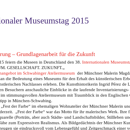
tionaler Museumstag 2015
erung – Grundlagenarbeit für die Zukunft
5 feiern die Museen in Deutschland den 38.
Internationalen Museumst
M. GESELLSCHAFT. ZUKUNFT.
„
angebot im Schwabinger Ateliermuseum
der Münchner Malerin Magda
n die Bedeutung eines Museums für den Erhalt des künstlerischen Erb
nstlerischen Nachlasses erleben. Die Kunsthistorikerin Ingrid Pérez de
rten Besuchern anschauliche Einblicke in die laufende Inventarisierungs
im stimmungsvollen Ateliermuseum mit Traumblick in den Englischen 
tipp in München-Schwabing.
 „Fest der Farbe“ im ehemaligen Wohnatelier der Münchner Malerin und 
erzeit. „Fest der Farbe“ war das Motto für ihr malerisches Werk. Ihre 
uarelle (Porträts, aber auch Städte- und Landschaftsbilder, Stillleben u
er Nähe zum Expressiven Realismus. Als Bildgedächtnis der Münchner Ku
 zeugen sie eindrucksvoll vom Lebensgefühl und Zeitgeschmack einer 