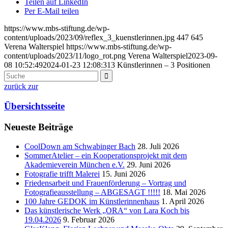
Teilen auf LinkedIn
Per E-Mail teilen
https://www.mbs-stiftung.de/wp-
content/uploads/2023/09/reflex_3_kuenstlerinnen.jpg
447
645
Verena Walterspiel
https://www.mbs-stiftung.de/wp-
content/uploads/2023/11/logo_rot.png
Verena Walterspiel
2023-09-
08 10:52:49
2024-01-23 12:08:31
3 Künstlerinnen – 3 Positionen
zurück zur
Übersichtsseite
Neueste Beiträge
CoolDown am Schwabinger Bach
28. Juli 2026
SommerAtelier – ein Kooperationsprojekt mit dem
Akademieverein München e.V.
29. Juni 2026
Fotografie trifft Malerei
15. Juni 2026
Friedensarbeit und Frauenförderung – Vortrag und
Fotografieausstellung – ABGESAGT !!!!!
18. Mai 2026
100 Jahre GEDOK im Künstlerinnenhaus
1. April 2026
Das künstlerische Werk „ORA“ von Lara Koch bis
19.04.2026
9. Februar 2026