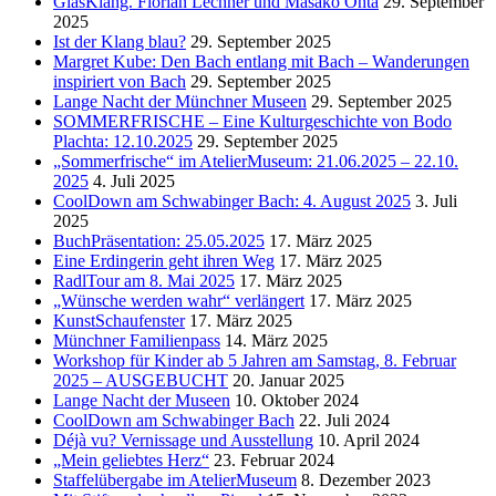
GlasKlang. Florian Lechner und Masako Ohta
29. September
2025
Ist der Klang blau?
29. September 2025
Margret Kube: Den Bach entlang mit Bach – Wanderungen
inspiriert von Bach
29. September 2025
Lange Nacht der Münchner Museen
29. September 2025
SOMMERFRISCHE – Eine Kulturgeschichte von Bodo
Plachta: 12.10.2025
29. September 2025
„Sommerfrische“ im AtelierMuseum: 21.06.2025 – 22.10.
2025
4. Juli 2025
CoolDown am Schwabinger Bach: 4. August 2025
3. Juli
2025
BuchPräsentation: 25.05.2025
17. März 2025
Eine Erdingerin geht ihren Weg
17. März 2025
RadlTour am 8. Mai 2025
17. März 2025
„Wünsche werden wahr“ verlängert
17. März 2025
KunstSchaufenster
17. März 2025
Münchner Familienpass
14. März 2025
Workshop für Kinder ab 5 Jahren am Samstag, 8. Februar
2025 – AUSGEBUCHT
20. Januar 2025
Lange Nacht der Museen
10. Oktober 2024
CoolDown am Schwabinger Bach
22. Juli 2024
Déjà vu? Vernissage und Ausstellung
10. April 2024
„Mein geliebtes Herz“
23. Februar 2024
Staffelübergabe im AtelierMuseum
8. Dezember 2023