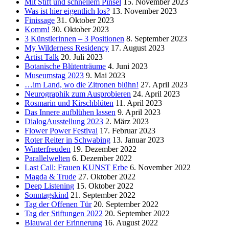
Mit Stift und schnellem Pinsel
15. November 2023
Was ist hier eigentlich los?
13. November 2023
Finissage
31. Oktober 2023
Komm!
30. Oktober 2023
3 Künstlerinnen – 3 Positionen
8. September 2023
My Wilderness Residency
17. August 2023
Artist Talk
20. Juli 2023
Botanische Blütenträume
4. Juni 2023
Museumstag 2023
9. Mai 2023
…im Land, wo die Zitronen blühn!
27. April 2023
Neurographik zum Ausprobieren
24. April 2023
Rosmarin und Kirschblüten
11. April 2023
Das Innere aufblühen lassen
9. April 2023
DialogAusstellung 2023
2. März 2023
Flower Power Festival
17. Februar 2023
Roter Reiter in Schwabing
13. Januar 2023
Winterfreuden
19. Dezember 2022
Parallelwelten
6. Dezember 2022
Last Call: Frauen KUNST Erbe
6. November 2022
Magda & Trude
27. Oktober 2022
Deep Listening
15. Oktober 2022
Sonntagskind
21. September 2022
Tag der Offenen Tür
20. September 2022
Tag der Stiftungen 2022
20. September 2022
Blauwal der Erinnerung
16. August 2022