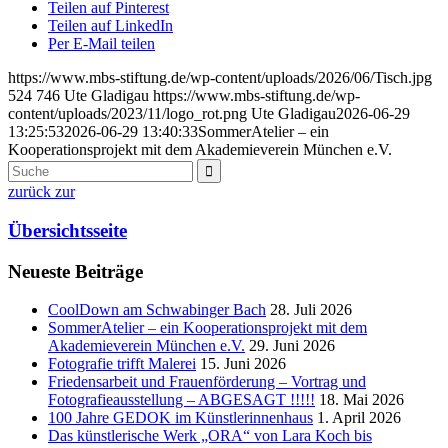
Teilen auf Pinterest
Teilen auf LinkedIn
Per E-Mail teilen
https://www.mbs-stiftung.de/wp-content/uploads/2026/06/Tisch.jpg
524
746
Ute Gladigau
https://www.mbs-stiftung.de/wp-
content/uploads/2023/11/logo_rot.png
Ute Gladigau
2026-06-29
13:25:53
2026-06-29 13:40:33
SommerAtelier – ein
Kooperationsprojekt mit dem Akademieverein München e.V.
zurück zur
Übersichtsseite
Neueste Beiträge
CoolDown am Schwabinger Bach
28. Juli 2026
SommerAtelier – ein Kooperationsprojekt mit dem
Akademieverein München e.V.
29. Juni 2026
Fotografie trifft Malerei
15. Juni 2026
Friedensarbeit und Frauenförderung – Vortrag und
Fotografieausstellung – ABGESAGT !!!!!
18. Mai 2026
100 Jahre GEDOK im Künstlerinnenhaus
1. April 2026
Das künstlerische Werk „ORA“ von Lara Koch bis