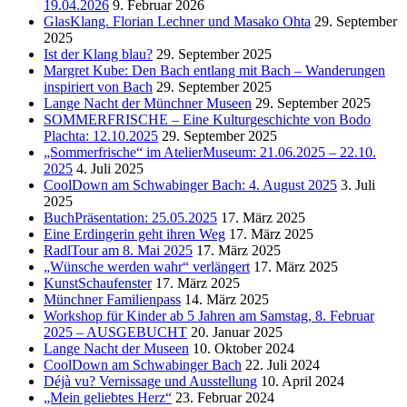
19.04.2026
9. Februar 2026
GlasKlang. Florian Lechner und Masako Ohta
29. September
2025
Ist der Klang blau?
29. September 2025
Margret Kube: Den Bach entlang mit Bach – Wanderungen
inspiriert von Bach
29. September 2025
Lange Nacht der Münchner Museen
29. September 2025
SOMMERFRISCHE – Eine Kulturgeschichte von Bodo
Plachta: 12.10.2025
29. September 2025
„Sommerfrische“ im AtelierMuseum: 21.06.2025 – 22.10.
2025
4. Juli 2025
CoolDown am Schwabinger Bach: 4. August 2025
3. Juli
2025
BuchPräsentation: 25.05.2025
17. März 2025
Eine Erdingerin geht ihren Weg
17. März 2025
RadlTour am 8. Mai 2025
17. März 2025
„Wünsche werden wahr“ verlängert
17. März 2025
KunstSchaufenster
17. März 2025
Münchner Familienpass
14. März 2025
Workshop für Kinder ab 5 Jahren am Samstag, 8. Februar
2025 – AUSGEBUCHT
20. Januar 2025
Lange Nacht der Museen
10. Oktober 2024
CoolDown am Schwabinger Bach
22. Juli 2024
Déjà vu? Vernissage und Ausstellung
10. April 2024
„Mein geliebtes Herz“
23. Februar 2024