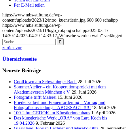
Per E-Mail teilen
https://www.mbs-stiftung.de/wp-
content/uploads/2023/12/intro_kuenstlerin.jpg
600
600
schalipp
https://www.mbs-stiftung.de/wp-
content/uploads/2023/11/logo_rot.png
schalipp
2025-03-17
14:30:14
2025-04-29 14:33:17
„Wünsche werden wahr“ verlängert
zurück zur
Übersichtsseite
Neueste Beiträge
CoolDown am Schwabinger Bach
28. Juli 2026
SommerAtelier – ein Kooperationsprojekt mit dem
Akademieverein München e.V.
29. Juni 2026
Fotografie trifft Malerei
15. Juni 2026
Friedensarbeit und Frauenförderung – Vortrag und
Fotografieausstellung – ABGESAGT !!!!!
18. Mai 2026
100 Jahre GEDOK im Künstlerinnenhaus
1. April 2026
Das künstlerische Werk „ORA“ von Lara Koch bis
19.04.2026
9. Februar 2026
GlasKlang. Florian Lechner und Masako Ohta
29. September