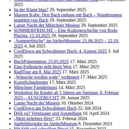
2025
Ist der Klang blau?
29. September 2025
Margret Kube: Den Bach entlang mit Bach – Wanderungen
inspiriert von Bach
29. September 2025
Lange Nacht der Münchner Museen
29. September 2025
SOMMERFRISCHE – Eine Kulturgeschichte von Bodo
Plachta: 12.10.2025
29. September 2025
„Sommerfrische“ im AtelierMuseum: 21.06.2025 – 22.10.
2025
4. Juli 2025
CoolDown am Schwabinger Bach: 4. August 2025
3. Juli
2025
BuchPräsentation: 25.05.2025
17. März 2025
Eine Erdingerin geht ihren Weg
17. März 2025
RadlTour am 8. Mai 2025
17. März 2025
„Wünsche werden wahr“ verlängert
17. März 2025
KunstSchaufenster
17. März 2025
Münchner Familienpass
14. März 2025
Workshop für Kinder ab 5 Jahren am Samstag, 8. Februar
2025 – AUSGEBUCHT
20. Januar 2025
Lange Nacht der Museen
10. Oktober 2024
CoolDown am Schwabinger Bach
22. Juli 2024
Déjà vu? Vernissage und Ausstellung
10. April 2024
„Mein geliebtes Herz“
23. Februar 2024
Staffelübergabe im AtelierMuseum
8. Dezember 2023
Mit Stift und schnellem Pinsel
15. November 2023