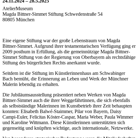
24.11.2024 – 28.5.2025
AtelierMuseum
Magda Bittner-Simmet Stiftung Schwedenstraße 54
80805 München
Eine eigene Stiftung war der große Lebenstraum von Magda
Bittner-Simmet. Aufgrund ihrer testamentarischen Verfügung ging er
2009 posthum in Erfüllung, als die gemeinnützige Magda Bittner-
Simmet Stiftung von der Regierung von Oberbayern als rechtsfähige
Stiftung des bürgerlichen Rechts anerkannt wurde.
Seitdem ist die Stiftung im Künstlerinnenhaus am Schwabinger
Bach bemüht, die Erinnerung an Leben und Werk der Münchner
Malerin lebendig zu erhalten.
Die Jubiläumsausstellung präsentiert neben Werken von Magda
Bittner-Simmet auch die ihrer Weggefährtinnen, die sich ebenfalls
als selbstständige Malerinnen im Kunstbetrieb ihrer Zeit behaupten
konnten: Elisabeth Balwé-Staimmer, Pilar von Bayern, Daisy
Campi-Euler, Felicitas Köster-Caspar, Maria Weber, Paula Wimmer
und Karoline Wittmann. Diese Künstlerinnen unterstützten sich
gegenseitig und knüpften wichtige, auch internationale, Netzwerke.