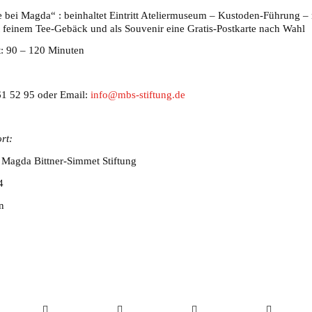
e bei Magda“ : beinhaltet Eintritt Ateliermuseum – Kustoden-Führung – 
 feinem Tee-Gebäck und als Souvenir eine Gratis-Postkarte nach Wahl
: 90 – 120 Minuten
61 52 95 oder Email:
info@mbs-stiftung.de
rt:
Magda Bittner-Simmet Stiftung
4
n