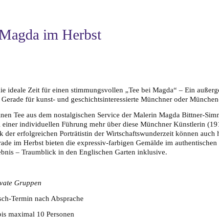
 Magda im Herbst
die ideale Zeit für einen stimmungsvollen „Tee bei Magda“ – Ein außer
 Gerade für kunst- und geschichtsinteressierte Münchner oder Münche
inen Tee aus dem nostalgischen Service der Malerin Magda Bittner-Sim
ei einer individuellen Führung mehr über diese Münchner Künstlerin (19
 der erfolgreichen Porträtistin der Wirtschaftswunderzeit können auch
rade im Herbst bieten die expressiv-farbigen Gemälde im authentischen
bnis – Traumblick in den Englischen Garten inklusive.
ivate Gruppen
sch-Termin nach Absprache
bis maximal 10 Personen