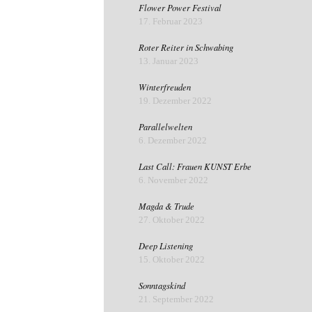
Flower Power Festival
17. Februar 2023
Roter Reiter in Schwabing
13. Januar 2023
Winterfreuden
19. Dezember 2022
Parallelwelten
6. Dezember 2022
Last Call: Frauen KUNST Erbe
6. November 2022
Magda & Trude
27. Oktober 2022
Deep Listening
15. Oktober 2022
Sonntagskind
21. September 2022