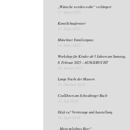
„Wünsche werden wahr“ verlängert
17. März 2025
KunstSchaufenster
17. März 2025
Münchner Familienpass
14. März 2025
Workshop für Kinder ab 5 Jahren am Samstag,
8. Februar 2025 – AUSGEBUCHT
20. Januar 2025
Lange Nacht der Museen
10. Oktober 2024
CoolDown am Schwabinger Bach
22. Juli 2024
Déjà vu? Vernissage und Ausstellung
10. April 2024
„Mein geliebtes Herz“