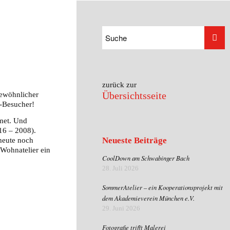
zurück zur
Übersichtsseite
gewöhnlicher
n-Besucher!
met. Und
16 – 2008).
Neueste Beiträge
 heute noch
 Wohnatelier ein
CoolDown am Schwabinger Bach
28. Juli 2026
SommerAtelier – ein Kooperationsprojekt mit
dem Akademieverein München e.V.
29. Juni 2026
Fotografie trifft Malerei