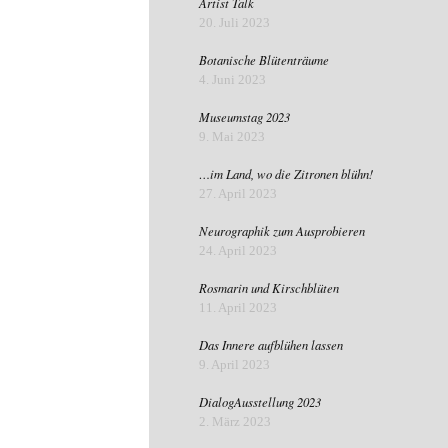
Artist Talk
20. Juli 2023
Botanische Blütenträume
4. Juni 2023
Museumstag 2023
9. Mai 2023
…im Land, wo die Zitronen blühn!
27. April 2023
Neurographik zum Ausprobieren
24. April 2023
Rosmarin und Kirschblüten
11. April 2023
Das Innere aufblühen lassen
9. April 2023
DialogAusstellung 2023
2. März 2023