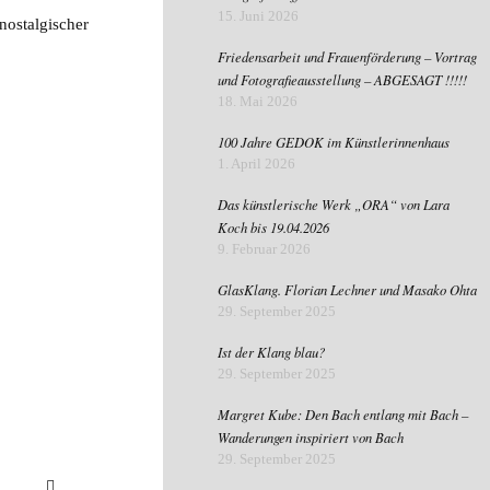
15. Juni 2026
nostalgischer
Friedensarbeit und Frauenförderung – Vortrag
und Fotografieausstellung – ABGESAGT !!!!!
18. Mai 2026
100 Jahre GEDOK im Künstlerinnenhaus
1. April 2026
Das künstlerische Werk „ORA“ von Lara
Koch bis 19.04.2026
9. Februar 2026
GlasKlang. Florian Lechner und Masako Ohta
29. September 2025
Ist der Klang blau?
29. September 2025
Margret Kube: Den Bach entlang mit Bach –
Wanderungen inspiriert von Bach
29. September 2025