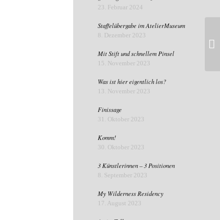
23. Februar 2024
Staffelübergabe im AtelierMuseum
8. Dezember 2023
Mit Stift und schnellem Pinsel
15. November 2023
Was ist hier eigentlich los?
13. November 2023
Finissage
31. Oktober 2023
Komm!
30. Oktober 2023
3 Künstlerinnen – 3 Positionen
8. September 2023
My Wilderness Residency
17. August 2023