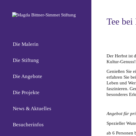
Tee bei
Die Malerin
Der Herbst ist 
Die Stiftung
Kultur-Genuss!
Genießen Sie e
Die Angebote
erfahren Sie b
Leben und Werk
faszinieren. Ge
Die Projekte
besonderes Erle
News & Aktuelles
Angebot für pr
Spezieller Wun
Besucherinfos
ab 6 Personen 