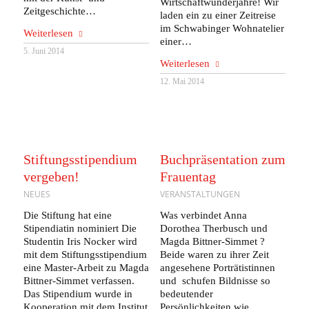
Wirtschaftwunderjahre! Wir
Zeitgeschichte…
laden ein zu einer Zeitreise
im Schwabinger Wohnatelier
Weiterlesen
einer…
5. Juni 2014
Weiterlesen
12. Mai 2014
Stiftungsstipendium
Buchpräsentation zum
vergeben!
Frauentag
NEUES
VERANSTALTUNGEN
Die Stiftung hat eine
Was verbindet Anna
Stipendiatin nominiert Die
Dorothea Therbusch und
Studentin Iris Nocker wird
Magda Bittner-Simmet ?
mit dem Stiftungsstipendium
Beide waren zu ihrer Zeit
eine Master-Arbeit zu Magda
angesehene Porträtistinnen
Bittner-Simmet verfassen.
und schufen Bildnisse so
Das Stipendium wurde in
bedeutender
Kooperation mit dem Institut
Persönlichkeiten wie