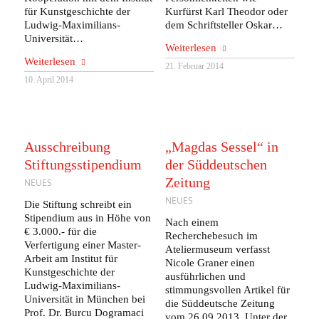
für Kunstgeschichte der
Kurfürst Karl Theodor oder
Ludwig-Maximilians-
dem Schriftsteller Oskar…
Universität…
Weiterlesen
Weiterlesen
21. Februar 2014
10. April 2014
Ausschreibung
„Magdas Sessel“ in
Stiftungsstipendium
der Süddeutschen
Zeitung
NEUES
NEUES
Die Stiftung schreibt ein
Stipendium aus in Höhe von
Nach einem
€ 3.000.- für die
Recherchebesuch im
Verfertigung einer Master-
Ateliermuseum verfasst
Arbeit am Institut für
Nicole Graner einen
Kunstgeschichte der
ausführlichen und
Ludwig-Maximilians-
stimmungsvollen Artikel für
Universität in München bei
die Süddeutsche Zeitung
Prof. Dr. Burcu Dogramaci
vom 26.09.2013. Unter der