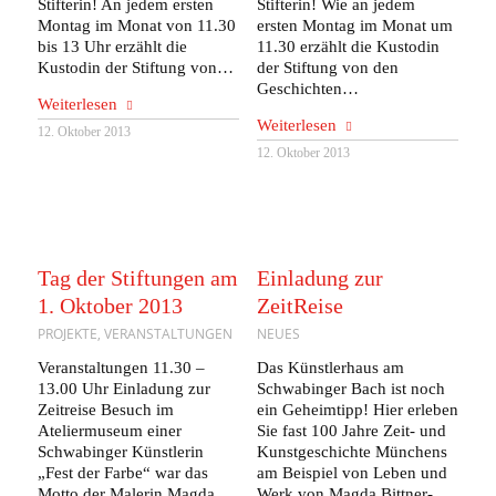
Stifterin! An jedem ersten
Stifterin! Wie an jedem
Montag im Monat von 11.30
ersten Montag im Monat um
bis 13 Uhr erzählt die
11.30 erzählt die Kustodin
Kustodin der Stiftung von…
der Stiftung von den
Geschichten…
Weiterlesen
Weiterlesen
12. Oktober 2013
12. Oktober 2013
Tag der Stiftungen am
Einladung zur
1. Oktober 2013
ZeitReise
PROJEKTE
,
VERANSTALTUNGEN
NEUES
Veranstaltungen 11.30 –
Das Künstlerhaus am
13.00 Uhr Einladung zur
Schwabinger Bach ist noch
Zeitreise Besuch im
ein Geheimtipp! Hier erleben
Ateliermuseum einer
Sie fast 100 Jahre Zeit- und
Schwabinger Künstlerin
Kunstgeschichte Münchens
„Fest der Farbe“ war das
am Beispiel von Leben und
Motto der Malerin Magda
Werk von Magda Bittner-