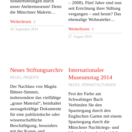
Sonderführungen durch
– 2008). Fünf Jahre sind nun
unser Ateliermuseum! Denn
seit Errichtung ihrer Stiftung
die Münchner Malerin…
vergangen – und heute? Das
ehemalige Wohnatelier…
Weiterlesen
Weiterlesen
18. September 2014
27. August 2014
Neues Stiftungsarchiv
Internationaler
Museumstag 2014
NEUES
,
PROJEKTE
NEUES
,
VERANSTALTUNGEN
Der Nachlass von Magda
Bittner-Simmet,
Fest der Farbe am
insbesondere das vielfältige
Schwabinger Bach
„graue Material“, beinhaltet
Verbinden Sie den
aussagekräftige Dokumente
Spaziergang durch den
für eine publizistische oder
Englischen Garten mit einem
wissenschaftliche
Spaziergang durch die
Beschäftigung, besonders
Münchner Nachkriegs- und
mit der Kunst- und