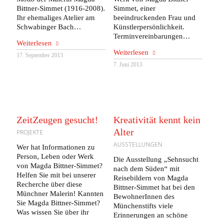
Bittner-Simmet (1916-2008).
Simmet, einer
Ihr ehemaliges Atelier am
beeindruckenden Frau und
Schwabinger Bach…
Künstlerpersönlichkeit.
Terminvereinbarungen…
Weiterlesen
Weiterlesen
17. September 2013
7. Juni 2013
ZeitZeugen gesucht!
Kreativität kennt kein
Alter
PROJEKTE
AUSSTELLUNGEN
Wer hat Informationen zu
Person, Leben oder Werk
Die Ausstellung „Sehnsucht
von Magda Bittner-Simmet?
nach dem Süden“ mit
Helfen Sie mit bei unserer
Reisebildern von Magda
Recherche über diese
Bittner-Simmet hat bei den
Münchner Malerin! Kannten
BewohnerInnen des
Sie Magda Bittner-Simmet?
Münchenstifts viele
Was wissen Sie über ihr
Erinnerungen an schöne