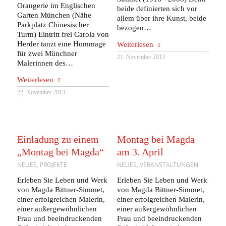
Orangerie im Englischen
beide definierten sich vor
Garten München (Nähe
allem über ihre Kunst, beide
Parkplatz Chinesischer
bezogen…
Turm) Eintritt frei Carola von
Herder tanzt eine Hommage
Weiterlesen
für zwei Münchner
21. November 2013
Malerinnen des…
Weiterlesen
22. November 2013
Einladung zu einem
Montag bei Magda
„Montag bei Magda“
am 3. April
NEUES
,
PROJEKTE
NEUES
,
VERANSTALTUNGEN
Erleben Sie Leben und Werk
Erleben Sie Leben und Werk
von Magda Bittner-Simmet,
von Magda Bittner-Simmet,
einer erfolgreichen Malerin,
einer erfolgreichen Malerin,
einer außergewöhnlichen
einer außergewöhnlichen
Frau und beeindruckenden
Frau und beeindruckenden