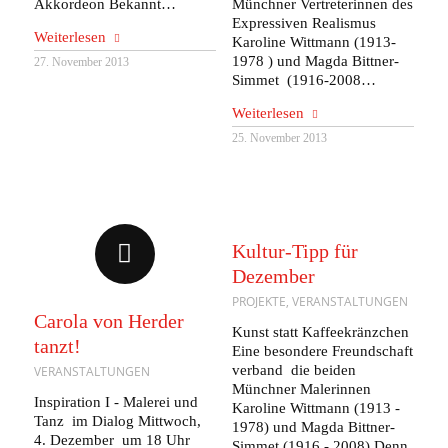
Akkordeon Bekannt…
Münchner Vertreterinnen des
Expressiven Realismus
Weiterlesen
Karoline Wittmann (1913-
1978 ) und Magda Bittner-
27. November 2013
Simmet (1916-2008…
Weiterlesen
25. November 2013
Kultur-Tipp für
Dezember
PROJEKTE
,
VERANSTALTUNGEN
Carola von Herder
Kunst statt Kaffeekränzchen
tanzt!
Eine besondere Freundschaft
verband die beiden
VERANSTALTUNGEN
Münchner Malerinnen
Inspiration I - Malerei und
Karoline Wittmann (1913 -
Tanz im Dialog Mittwoch,
1978) und Magda Bittner-
4. Dezember um 18 Uhr
Simmet (1916 - 2008) Denn